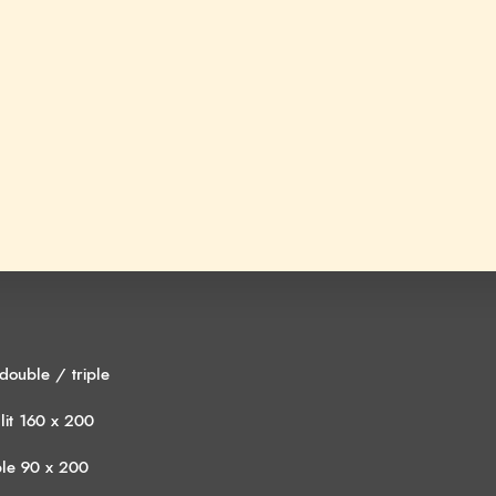
ouble / triple
lit 160 x 200
ple 90 x 200