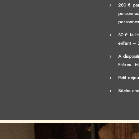
280 € par
personnes
personnes
30 € le li
enfant – 
A disposit
Frères - 
Petit déje
Sèche ch