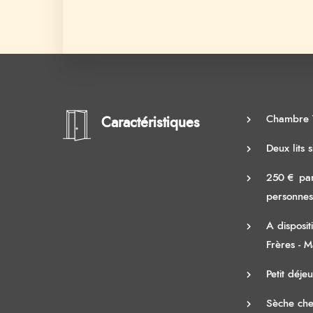
Chambre 
Caractéristiques
Deux lits
250 € par
personnes
A disposit
Frères - 
Petit déje
Sèche ch