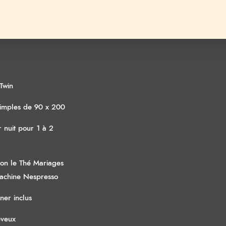
Twin
 simples de 90 x 200
 nuit pour 1 à 2
ion le Thé Mariages
Machine Nespresso
uner inclus
eveux